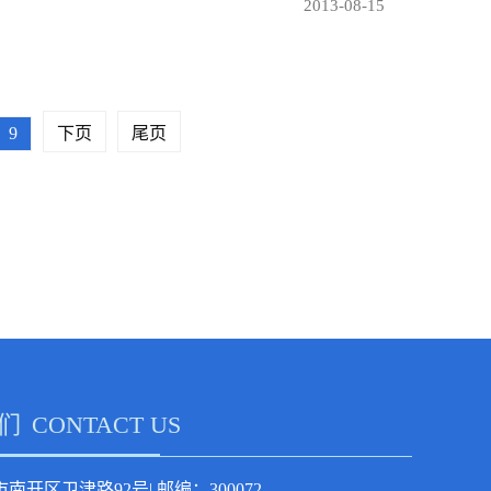
2013-08-15
9
下页
尾页
们
CONTACT US
南开区卫津路92号| 邮编：300072